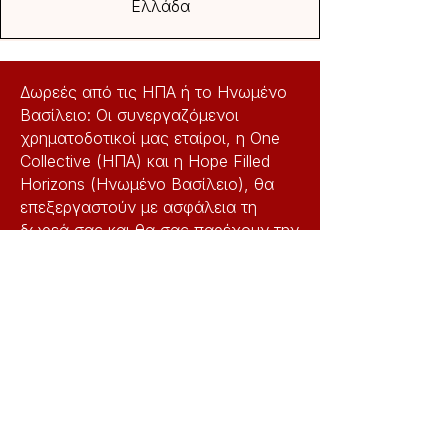
Ελλάδα
Δωρεές από τις ΗΠΑ ή το Ηνωμένο
Βασίλειο: Οι συνεργαζόμενοι
χρηματοδοτικοί μας εταίροι, η One
Collective (ΗΠΑ) και η Hope Filled
Horizons (Ηνωμένο Βασίλειο), θα
επεξεργαστούν με ασφάλεια τη
δωρεά σας και θα σας παρέχουν την
αντίστοιχη φορολογική απόδειξη.
Η Νέα Ζωή Σωματείο Υποστήριξης
και Αποκατάστασης Εκδιδομένων
Ατόμων είναι πιστοποιημένη στο
Μητρώο Ελληνικών και Ξένων Μη
Κυβερνητικών Οργανώσεων.