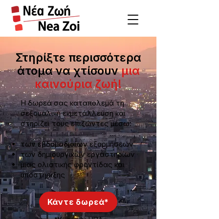
Στηρίξτε περισσότερα
άτομα να χτίσουν
μια
καινούρια ζωή!
Η δωρεά σας καταπολεμά τη
σεξουαλική εκμετάλλευση και
στηρίζει τους επιζώντες μέσω:
των εβδομαδιαίων εξορμήσεων
των δημιουργικών εργαστηρίων
μιας ολιστικής φροντίδας και
υποστήριξης
Κάντε δωρεά*